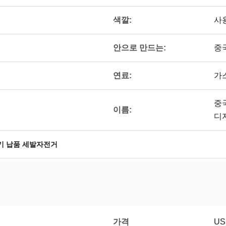
색깔:
사
안으로 만드는:
중
연료:
가
중국
이름:
디자
기 납품 세발자전거
가격
US 