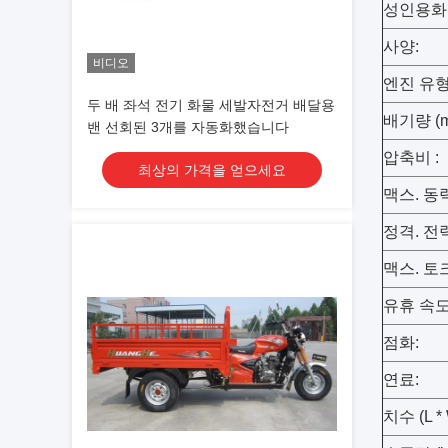
성인용화물
사양:
비디오
엔진 유형
두 배 좌석 전기 화물 세발자전거 배달용
배기량 (ml
밴 선회된 3개를 자동화했습니다
압축비 :
최상의 가격을 얻으세요
맥스. 동
정격. 전
맥스. 토
유휴 속도
점화:
연료:
치수 (L * 