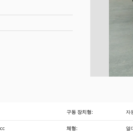
구동 장치형:
자
체형:
0cc
열