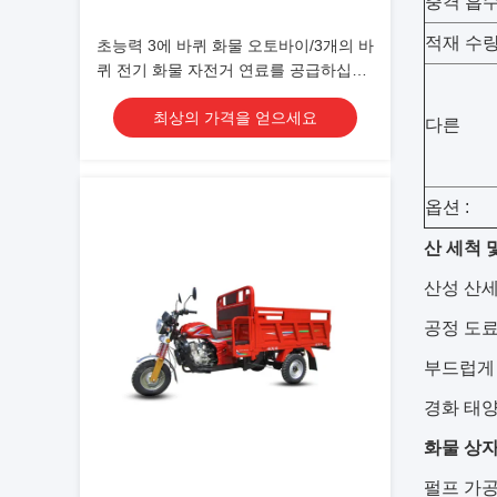
충격 흡수
적재 수량 
초능력 3에 바퀴 화물 오토바이/3개의 바
퀴 전기 화물 자전거 연료를 공급하십시
오
최상의 가격을 얻으세요
다른
옵션 :
산 세척 
산성 산세 
공정 도료
부드럽게 
경화 태양
화물 상
펄프 가공