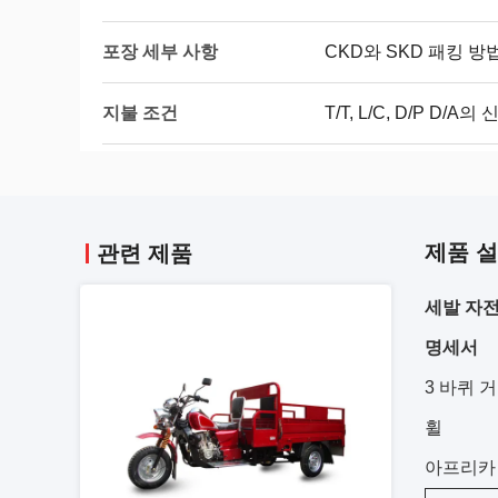
포장 세부 사항
CKD와 SKD 패킹 방
지불 조건
T/T, L/C, D/P D/
제품 
관련 제품
세발 자전
명세서
3 바퀴 
휠
아프리카 