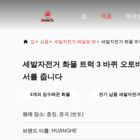
집
제품
동영
집
>
상품
>
세발자전거 배달용 밴
>
세발자전거 화물 트럭
세발자전거 화물 트럭 3 바퀴 오토바이
서를 줍니다
3개의 짐수레꾼 화물
전기 납품 세발자전
원래 장소:
충칭, 중국 (본토)
브랜드 이름:
HUANGHE