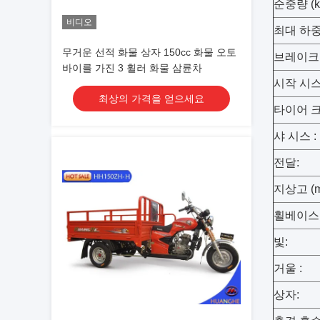
순중량 (kg
비디오
최대 하중 (
무거운 선적 화물 상자 150cc 화물 오토
브레이크 (F
바이를 가진 3 휠러 화물 삼륜차
시작 시스
최상의 가격을 얻으세요
타이어 크기 
샤 시스 :
전달:
지상고 (m
휠베이스 (
빛:
거울 :
상자: