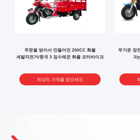
h
주문을 받아서 만들어진 200CC 화물
무거운 장전
세발자전거/중국 3 짐수레꾼 화물 모터바이크
3
최상의 가격을 얻으세요