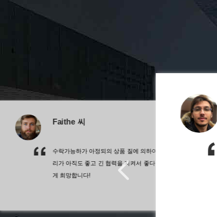
Faithe 씨
수락가능하가 아정되의 상품 질에 의하여, 값을 매깁니다, 우
됐어요 검사 증명서
만 무거운 제품이
리가 아직도 좋고 긴 협력을 지켜서 좋다는 것을 나는 근실하
재료는 고장없고
게 희망합니다!