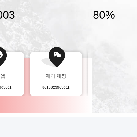
 관리 체계 및 이겨진 CCC ...
003
80%
츠앱
웨이 채팅
이메일
905611
8615823905611
vera@lkmoto.com