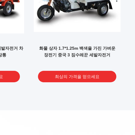
 세발자전거 차
화물 상자 1.7*1.25m 백색을 가진 가벼운
장통
장전기 중국 3 짐수레꾼 세발자전거
요
최상의 가격을 얻으세요