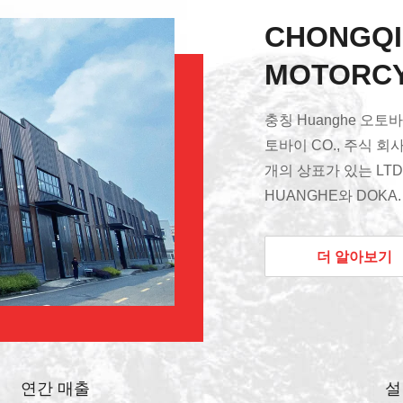
CHONGQ
MOTORCYC
충칭 Huanghe 오토바
토바이 CO., 주식 회사
개의 상표가 있는 LTD
HUANGHE와 DOKA
입니다. 오토바이를 위한
사와 더불어 1970 
더 알아보기
바이 시장에 있는 아주
능력과 HUANGHE 사
토바이 CO., 주식 
바이, 예비 품목 및 
하기를 전문화됩니다. 
연간 매출
설
를 알아내어, HUANG