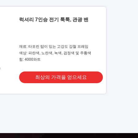
럭셔리 7인승 전기 툭툭, 관광 밴
재료: 타포린 탑이 있는 고강도 강철 프레임
색상: 파란색, 노란색, 녹색, 검정색 및 주황색
힘: 4000와트
최상의 가격을 얻으세요