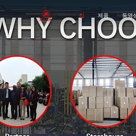
집
제품
동영