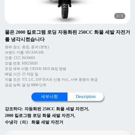
2
/
5
물은 2000 킬로그램 로딩 자동화된 250CC 화물 세발 자전거
를 냉각시켰습니다
원래 장소: 충칭, 중국 (본토)
브랜드 이름: HUANGHE
인증: CCC.ISO9001
모델 번호: HH250ZH
포장 세부 사항: CKD와 SKD 패킹 방법
배달 시간: 25 작업 일
지불 조건: T/T, L/C, D/P D/A의 신용 카드, 서부 동맹의 현금
공급 능력: 달 당 6000 단위
세부사항
Description
강조하다:
자동화된 250CC 화물 세발 자전거
,
2000 킬로그램 로딩 화물 세발 자전거
,
수냉각（의） 화물 세발 자전거