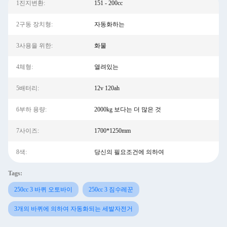
1진지변환:
151 - 200cc
2구동 장치형:
자동화하는
3사용을 위한:
화물
4체형:
열려있는
5배터리:
12v 120ah
6부하 용량:
2000kg 보다는 더 많은 것
7사이즈:
1700*1250mm
8색:
당신의 필요조건에 의하여
Tags:
250cc 3 바퀴 오토바이
250cc 3 짐수레꾼
3개의 바퀴에 의하여 자동화되는 세발자전거