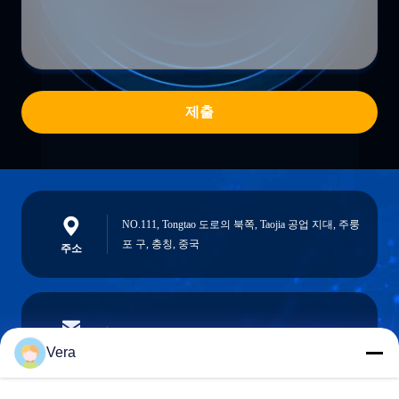
제출
NO.111, Tongtao 도로의 북쪽, Taojia 공업 지대, 주룽
포 구, 충칭, 중국
주소
vera@lkmoto.com
이메일
Vera