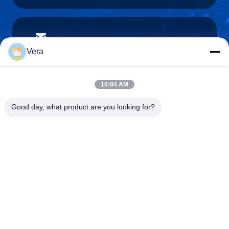
vera@lkmoto.com
이메일
Vera
10:04 AM
0086-15823905611
Good day, what product are you looking for?
전화기
Chongqing Longkang Motorcycle Co., Ltd.