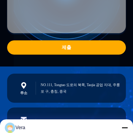
제출
NO.111, Tongtao 도로의 북쪽, Taojia 공업 지대, 주룽
포 구, 충칭, 중국
주소
vera@lkmoto.com
이메일
Vera