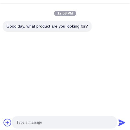
12:58 PM
0086-15823905611
Good day, what product are you looking for?
전화기
Chongqing Longkang Motorcycle Co., Ltd.
Chongqing Longkang Motorcycle Co., Ltd.
최상의 가격을 얻으세요
견적