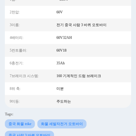
2전압:
60V
3이름:
전기 중국 사람 3 바퀴 오토바이
4배터리:
60V32AH
5컨트롤러:
60V18
6충전기:
35Ah
7브레이크 시스템:
160 기계적인 드럼 브레이크
8뒤 축:
미분
9미등:
주도하는
Tags:
중국 화물 trike
화물 세발자전거 오토바이
중국 사람 3 바퀴 오토바이