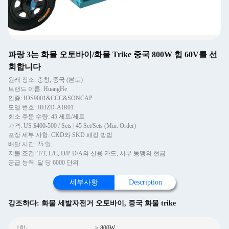
파랑 3는 화물 오토바이/화물 Trike 중국 800W 힘 60V를 선
회합니다
원래 장소: 충칭, 중국 (본토)
브랜드 이름: HuangHe
인증: IOS9001&CCC&SONCAP
모델 번호: HHZD-AIR01
최소 주문 수량: 45 세트/세트
가격: US $400-500 / Sets | 45 Set/Sets (Min. Order)
포장 세부 사항: CKD와 SKD 패킹 방법
배달 시간: 25 일
지불 조건: T/T, L/C, D/P D/A의 신용 카드, 서부 동맹의 현금
공급 능력: 달 당 6000 단위
세부사항
Description
강조하다:
화물 세발자전거 오토바이
,
중국 화물 trike
1힘:
> 800W