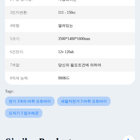
3진지변환:
111 - 150cc
4체형:
열려있는
5크기:
3500*1400*1600mm
6건전지:
12v 120ah
7색깔:
당신의 필요조건에 의하여
8적재 능력:
900KG
Tags:
전기 3개의 바퀴 오토바이
세발자전거 3 바퀴 오토바이
도자기 3 짐수레꾼