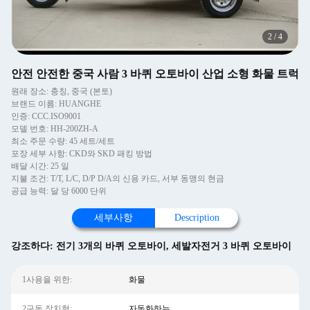
2
/
4
안전 안전한 중국 사람 3 바퀴 오토바이 산업 소형 화물 트럭
원래 장소: 충칭, 중국 (본토)
브랜드 이름: HUANGHE
인증: CCC.ISO9001
모델 번호: HH-200ZH-A
최소 주문 수량: 45 세트/세트
포장 세부 사항: CKD와 SKD 패킹 방법
배달 시간: 25 일
지불 조건: T/T, L/C, D/P D/A의 신용 카드, 서부 동맹의 현금
공급 능력: 달 당 6000 단위
세부사항
Description
강조하다:
전기 3개의 바퀴 오토바이
,
세발자전거 3 바퀴 오토바이
1사용을 위한:
화물
2구동 장치형:
자동화하는