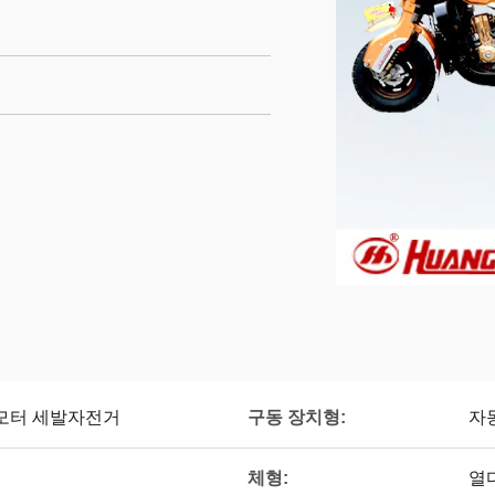
구동 장치형:
 모터 세발자전거
자
체형:
열