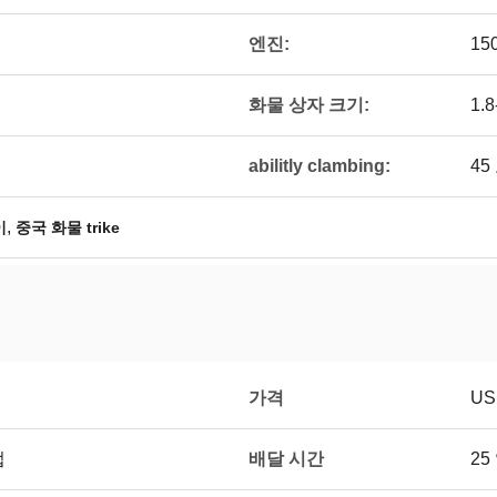
엔진:
15
화물 상자 크기:
1.8
abilitly clambing:
45
,
이
중국 화물 trike
가격
US
배달 시간
법
25