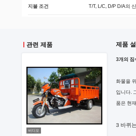
지불 조건
T/T, L/C, D/P D/
제품 
관련 제품
3개의 짐
화물을 위
입니다. 
품은 현재
3 바퀴
비디오