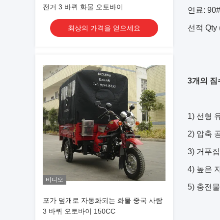
전거 3 바퀴 화물 오토바이
연료: 90
선적 Qty
최상의 가격을 얻으세요
3개의 짐
1) 선형 
2) 압축
3) 거푸
4) 높은 자
비디오
5) 충전
포가 덮개로 자동화되는 화물 중국 사람
3 바퀴 오토바이 150CC