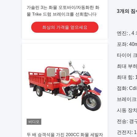
가솔린 3는 화물 오토바이/자동화한 화
3개의 짐
물 Trike 드럼 브레이크를 선회합니다
최상의 가격을 얻으세요
엔진: , 
포좌: 40
타이어 크기
최대 부하:
최대 힘: 1
점화: Cdi
브레이크:
시동 장치
전송: 갱
비디오
건전지: 12
두 배 승객석을 가진 200CC 화물 세발자