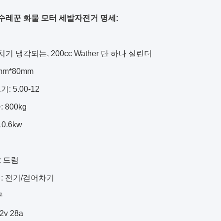
수레꾼 화물 모터 세발자전거 명세:
4 치기 냉각되는, 200cc Wather 단 하나 실린더
mm*80mm
: 5.00-12
 800kg
0.6kw
 드럼
: 전기/걷어차기
구
v 28a