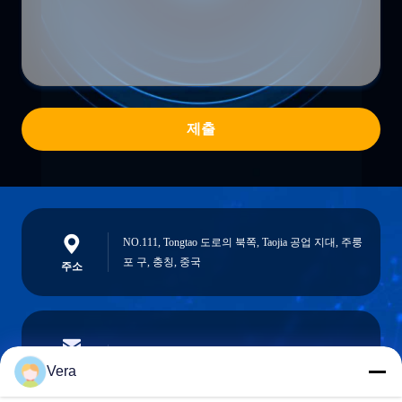
제출
NO.111, Tongtao 도로의 북쪽, Taojia 공업 지대, 주룽
포 구, 충칭, 중국
주소
vera@lkmoto.com
이메일
Vera