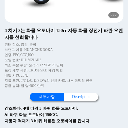
2
/
2
4 치기 3는 화물 오토바이 150cc 자동 화물 장전기 파란 오렌
지를 선회합니다
원래 장소: 충칭, 중국
브랜드 이름: HUANGHE,DOKA
인증: EEC,CCC,ISO,
모델 번호: HH150ZH-H2
최소 주문 수량: 선적의 1*20GP 20 단위
포장 세부 사항: CKD와 SKD 패킹 방법
배달 시간: 25 일
지불 조건: T/T, L/C, D/P D/A의 신용 카드, 서부 동맹의 현금
공급 능력: 달 당 6000 단위
세부사항
Description
강조하다:
4대 타격 3 바퀴 화물 오토바이
,
세 바퀴 화물 오토바이 150CC
,
자동차 적재기 3 바퀴 화물은 오토바이를 탑니다