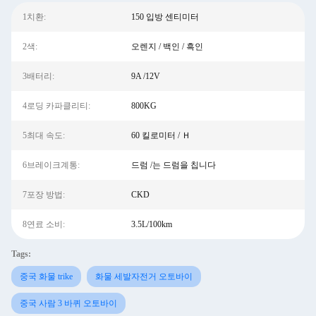
1치환:
150 입방 센티미터
2색:
오렌지 / 백인 / 흑인
3배터리:
9A /12V
4로딩 카파클리티:
800KG
5최대 속도:
60 킬로미터 / Ｈ
6브레이크계통:
드럼 /는 드럼을 칩니다
7포장 방법:
CKD
8연료 소비:
3.5L/100km
Tags:
중국 화물 trike
화물 세발자전거 오토바이
중국 사람 3 바퀴 오토바이