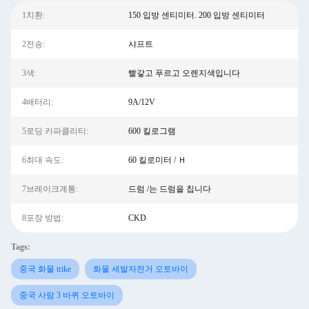
1치환:
150 입방 센티미터. 200 입방 센티미터
2전송:
샤프트
3색:
빨갛고 푸르고 오렌지색입니다
4배터리:
9A/12V
5로딩 카파클리티:
600 킬로그램
6최대 속도:
60 킬로미터 / Ｈ
7브레이크계통:
드럼 /는 드럼을 칩니다
8포장 방법:
CKD
Tags:
중국 화물 trike
화물 세발자전거 오토바이
중국 사람 3 바퀴 오토바이