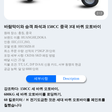
2
/
2
바람막이와 승객 좌석과 150CC 중국 3대 바퀴 오토바이
원래 장소: 충칭, 중국
브랜드 이름: HUANGHE,DOKA
인증: EEC,CCC,ISO,
모델 번호: HH150ZH-H
최소 주문 수량: 선적의 1*20GP 20 단위
포장 세부 사항: CKD와 SKD 패킹 방법
배달 시간: 25 일
지불 조건: T/T, L/C, D/P D/A의 신용 카드, 서부 동맹의 현금
공급 능력: 달 당 6000 단위
세부사항
Description
강조하다:
150CC 세 바퀴 오토바이
,
600KG 세 바퀴 오토바이를 로딩하기
,
60 킬로미터 / Ｈ 전기도금한 것은 세대 바퀴 오토바이를 페인트를
칠했습니다