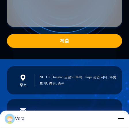
제출
NO.111, Tongtao 도로의 북쪽, Taojia 공업 지대, 주룽
포 구, 충칭, 중국
주소
vera@lkmoto.com
이메일
Vera