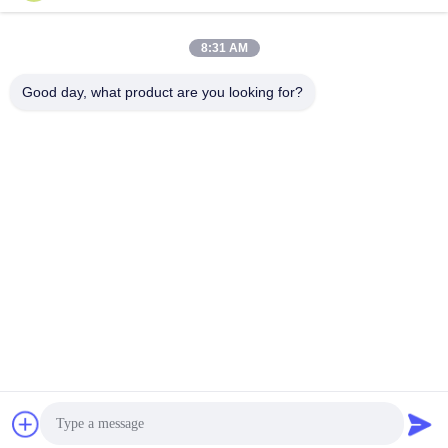
8:31 AM
0086-15823905611
Good day, what product are you looking for?
전화기
Chongqing Longkang Motorcycle Co., Ltd.
Chongqing Longkang Motorcycle Co., Ltd.
최상의 가격을 얻으세요
견적