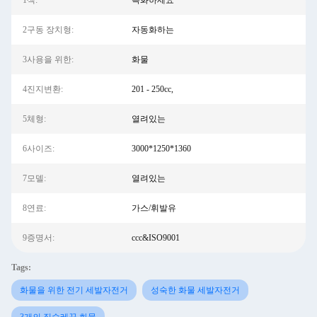
1색:
특화하세요
2구동 장치형:
자동화하는
3사용을 위한:
화물
4진지변환:
201 - 250cc,
5체형:
열려있는
6사이즈:
3000*1250*1360
7모델:
열려있는
8연료:
가스/휘발유
9증명서:
ccc&ISO9001
Tags:
화물을 위한 전기 세발자전거
성숙한 화물 세발자전거