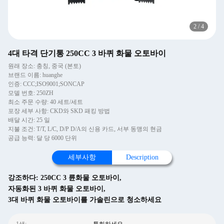
2
/
4
4대 타격 단기통 250CC 3 바퀴 화물 오토바이
원래 장소: 충칭, 중국 (본토)
브랜드 이름: huanghe
인증: CCC;ISO9001;SONCAP
모델 번호: 250ZH
최소 주문 수량: 40 세트/세트
포장 세부 사항: CKD와 SKD 패킹 방법
배달 시간: 25 일
지불 조건: T/T, L/C, D/P D/A의 신용 카드, 서부 동맹의 현금
공급 능력: 달 당 6000 단위
세부사항
Description
강조하다:
250CC 3 륜화물 오토바이
,
자동화된 3 바퀴 화물 오토바이
,
3대 바퀴 화물 오토바이를 가솔린으로 청소하세요