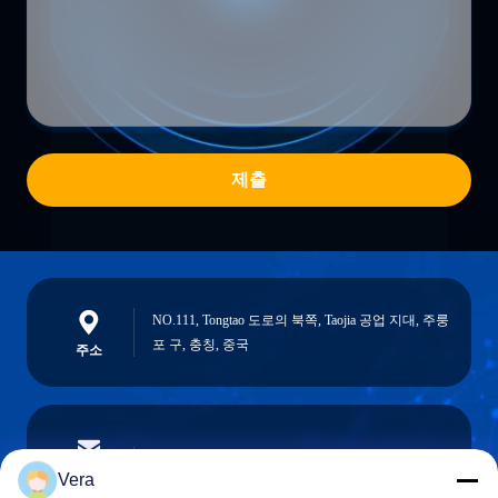
제출
NO.111, Tongtao 도로의 북쪽, Taojia 공업 지대, 주룽
포 구, 충칭, 중국
주소
vera@lkmoto.com
이메일
Vera