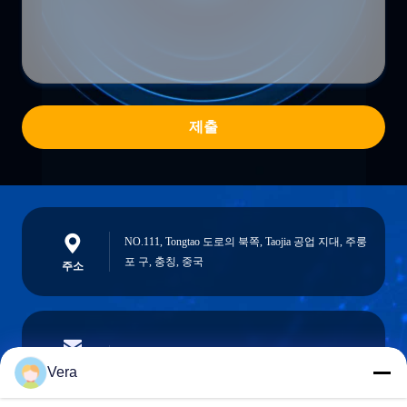
제출
NO.111, Tongtao 도로의 북쪽, Taojia 공업 지대, 주룽
포 구, 충칭, 중국
주소
vera@lkmoto.com
이메일
Vera