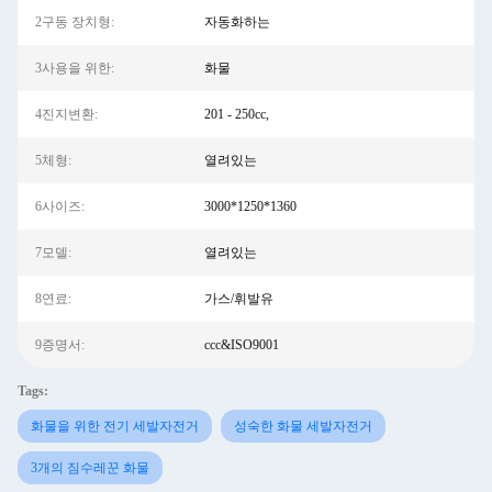
2구동 장치형:
자동화하는
3사용을 위한:
화물
4진지변환:
201 - 250cc,
5체형:
열려있는
6사이즈:
3000*1250*1360
7모델:
열려있는
8연료:
가스/휘발유
9증명서:
ccc&ISO9001
Tags:
화물을 위한 전기 세발자전거
성숙한 화물 세발자전거
3개의 짐수레꾼 화물