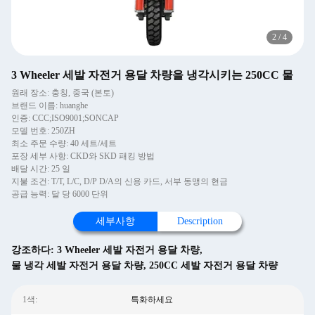
2
/
4
3 Wheeler 세발 자전거 용달 차량을 냉각시키는 250CC 물
원래 장소: 충칭, 중국 (본토)
브랜드 이름: huanghe
인증: CCC;ISO9001;SONCAP
모델 번호: 250ZH
최소 주문 수량: 40 세트/세트
포장 세부 사항: CKD와 SKD 패킹 방법
배달 시간: 25 일
지불 조건: T/T, L/C, D/P D/A의 신용 카드, 서부 동맹의 현금
공급 능력: 달 당 6000 단위
세부사항
Description
강조하다:
3 Wheeler 세발 자전거 용달 차량
,
물 냉각 세발 자전거 용달 차량
,
250CC 세발 자전거 용달 차량
1색:
특화하세요